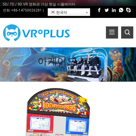
5D/ 7D / 9D VR 영화관 가상 현실 시뮬레이터
전화:
+86-14750026281
|
한국어
아케이드 게임