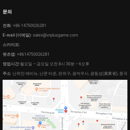
문의
전화:
+86 14750026281
E-mail (이메일):
sales@vrplusgame.com
스카이프:
왓츠앱:
+8614750026281
영업시간:
월요일 – 금요일 오전 8시 30분 – 6오후
주소
: 난위안 애비뉴, 난쿤 타운, 판위구, 광저우시, 광동성(廣東省), 중국