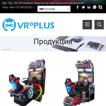
5Д/ 7Д / 9D VR Cinema Симулятор виртуальной реальности
Тель:
+86-14750026281
|
Русский
Продукция