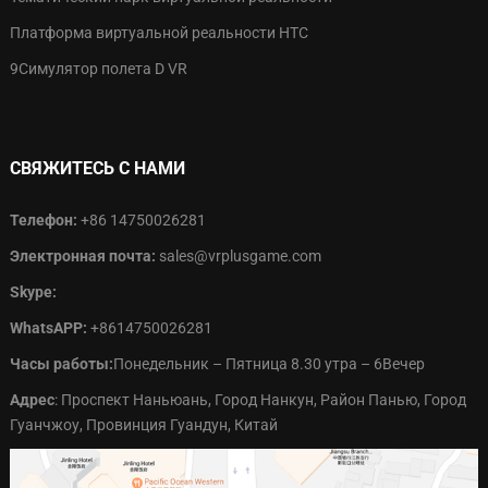
Платформа виртуальной реальности HTC
9Симулятор полета D VR
СВЯЖИТЕСЬ С НАМИ
Телефон:
+86 14750026281
Электронная почта:
sales@vrplusgame.com
Skype:
WhatsAPP:
+8614750026281
Часы работы:
Понедельник – Пятница 8.30 утра – 6Вечер
Адрес
: Проспект Наньюань, Город Нанкун, Район Панью, Город
Гуанчжоу, Провинция Гуандун, Китай